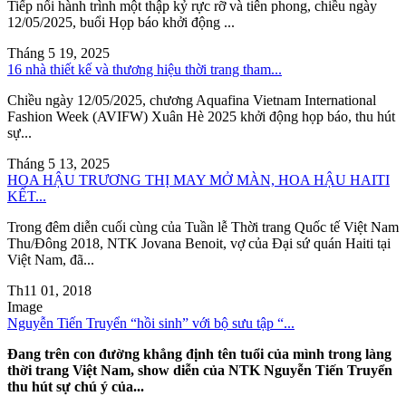
Tiếp nối hành trình một thập kỷ rực rỡ và tiên phong, chiều ngày
12/05/2025, buổi Họp báo khởi động ...
Tháng 5 19, 2025
16 nhà thiết kế và thương hiệu thời trang tham...
Chiều ngày 12/05/2025, chương Aquafina Vietnam International
Fashion Week (AVIFW) Xuân Hè 2025 khởi động họp báo, thu hút
sự...
Tháng 5 13, 2025
HOA HẬU TRƯƠNG THỊ MAY MỞ MÀN, HOA HẬU HAITI
KẾT...
Trong đêm diễn cuối cùng của Tuần lễ Thời trang Quốc tế Việt Nam
Thu/Đông 2018, NTK Jovana Benoit, vợ của Đại sứ quán Haiti tại
Việt Nam, đã...
Th11 01, 2018
Image
Nguyễn Tiến Truyển “hồi sinh” với bộ sưu tập “...
Đang trên con đường khẳng định tên tuổi của mình trong làng
thời trang Việt Nam, show diễn của NTK Nguyễn Tiến Truyển
thu hút sự chú ý của...