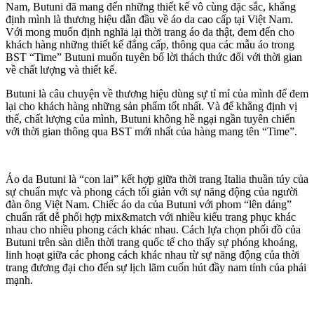
Nam, Butuni đã mang đến những thiết kế vô cùng đặc sắc, khẳng
định mình là thương hiệu dẫn đầu về áo da cao cấp tại Việt Nam.
Với mong muốn định nghĩa lại thời trang áo da thật, đem đến cho
khách hàng những thiết kế đẳng cấp, thông qua các mẫu áo trong
BST “Time” Butuni muốn tuyên bố lời thách thức đối với thời gian
về chất lượng và thiết kế.
Butuni là câu chuyện về thương hiệu dùng sự tỉ mỉ của mình để đem
lại cho khách hàng những sản phẩm tốt nhất. Và để khẳng định vị
thế, chất lượng của mình, Butuni không hề ngại ngần tuyên chiến
với thời gian thông qua BST mới nhất của hàng mang tên “Time”.
Áo da Butuni là “con lai” kết hợp giữa thời trang Italia thuần túy của
sự chuẩn mực và phong cách tối giản với sự năng động của người
đàn ông Việt Nam. Chiếc áo da của Butuni với phom “lên dáng”
chuẩn rất dễ phối hợp mix&match với nhiều kiểu trang phục khác
nhau cho nhiều phong cách khác nhau. Cách lựa chọn phối đồ của
Butuni trên sàn diễn thời trang quốc tế cho thấy sự phóng khoáng,
linh hoạt giữa các phong cách khác nhau từ sự năng động của thời
trang đương đại cho đến sự lịch lãm cuốn hút đầy nam tính của phái
mạnh.