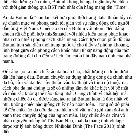
thế, chất lượng của mình, Butuni không hề ngại ngần tuyên chiến
với thời gian thông qua BST mới nhất của hàng mang tên “Time”.
Áo da Butuni là “con lai” kết hợp giữa thời trang Italia thuần túy của
sự chuẩn mực và phong cách tối giản với sự năng động của người
đàn ông Việt Nam. Chiếc áo da của Butuni với phom “lên dáng”
chuẩn rất dễ phối hợp mix&match với nhiều kiểu trang phục khác
nhau cho nhiều phong cách khác nhau. Cách lựa chọn phối đồ của
Butuni trên sàn diễn thời trang quốc tế cho thấy sự phóng khoáng,
linh hoạt giữa các phong cách khác nhau từ sự năng động của thời
trang đương đại cho đến sự lịch lãm cuốn hút đầy nam tính của phái
mạnh.
Để sáng tạo ra một chiếc áo da hoàn hảo, chất lượng da luôn được
đặt lên hàng đầu. Butuni chuyên sử dụng những dòng da chính như
da bò, cừu và da dê. Tùy thuộc vào kỹ thuật và trình độ thuộc da,
cách pha da mà chúng ta sẽ có những tấm da khác biệt với bề mặt
và màu sắc không thể nào đồng nhất. Cũng chính vì chất liệu mà
những chiếc áo da được sáng tạo ra tại Butuni luôn là độc nhất vô
nhị, không chiếc nào giống chiếc nào hoàn toàn. Trong số đó phải
kể đến chiếc áo da cừu đá cực hiếm với vân màu ghi xám đổi ánh
xanh theo chuyển động của người mẫu. Hay chiếc áo da cừu vỡ
nhập nguyên miếng từ Tây Ban Nha, loại da mang tính vintage
được xử lý ánh bóng được Nhikolai Đinh (The Face 2018) trình
diễn.