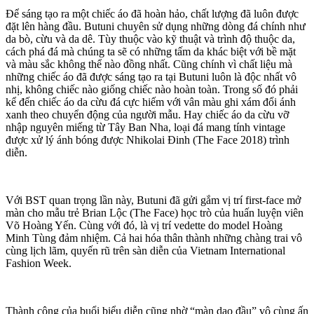
Để sáng tạo ra một chiếc áo đã hoàn hảo, chất lượng đã luôn được
đặt lên hàng đầu. Butuni chuyên sử dụng những dòng đá chính như
da bò, cừu và da dê. Tùy thuộc vào kỹ thuật và trình độ thuộc da,
cách phá đá mà chúng ta sẽ có những tấm da khác biệt với bề mặt
và màu sắc không thể nào đồng nhất. Cũng chính vì chất liệu mà
những chiếc áo đã được sáng tạo ra tại Butuni luôn là độc nhất vô
nhị, không chiếc nào giống chiếc nào hoàn toàn. Trong số đó phải
kể đến chiếc áo da cừu đá cực hiếm với vân màu ghi xám đổi ánh
xanh theo chuyển động của người mẫu. Hay chiếc áo da cừu vỡ
nhập nguyên miếng từ Tây Ban Nha, loại đá mang tính vintage
được xử lý ánh bóng được Nhikolai Đinh (The Face 2018) trình
diễn.
Với BST quan trọng lần này, Butuni đã gửi gắm vị trí first-face mở
màn cho mẫu trẻ Brian Lộc (The Face) học trò của huấn luyện viên
Võ Hoàng Yến. Cùng với đó, là vị trí vedette do model Hoàng
Minh Tùng đảm nhiệm. Cả hai hóa thân thành những chàng trai vô
cùng lịch lãm, quyến rũ trên sàn diễn của Vietnam International
Fashion Week.
Thành công của buổi biểu diễn cũng nhờ “màn dạo đầu” vô cùng ấn