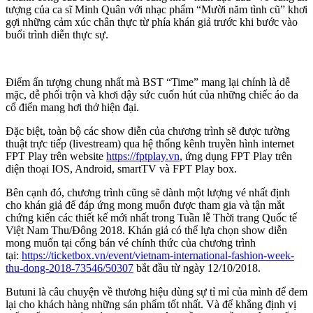
tượng của ca sĩ Minh Quân với nhạc phẩm “Mười năm tình cũ” khơi
gợi những cảm xúc chân thực từ phía khán giả trước khi bước vào
buổi trình diễn thực sự.
Điểm ấn tượng chung nhất mà BST “Time” mang lại chính là dễ
mặc, dễ phối trộn và khơi dậy sức cuốn hút của những chiếc áo da
cổ điển mang hơi thở hiện đại.
Đặc biệt, toàn bộ các show diễn của chương trình sẽ được tường
thuật trực tiếp (livestream) qua hệ thống kênh truyền hình internet
FPT Play trên website
https://fptplay.vn
, ứng dụng FPT Play trên
điện thoại IOS, Android, smartTV và FPT Play box.
Bên cạnh đó, chương trình cũng sẽ dành một lượng vé nhất định
cho khán giả để đáp ứng mong muốn được tham gia và tận mắt
chứng kiến các thiết kế mới nhất trong Tuần lễ Thời trang Quốc tế
Việt Nam Thu/Đông 2018. Khán giả có thể lựa chọn show diễn
mong muốn tại cổng bán vé chính thức của chương trình
tại:
https://ticketbox.vn/event/vietnam-international-fashion-week-
thu-dong-2018-73546/50307
bắt đầu từ ngày 12/10/2018.
Butuni là câu chuyện về thương hiệu dùng sự tỉ mỉ của mình để đem
lại cho khách hàng những sản phẩm tốt nhất. Và để khẳng định vị