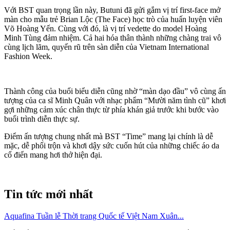
Với BST quan trọng lần này, Butuni đã gửi gắm vị trí first-face mở
màn cho mẫu trẻ Brian Lộc (The Face) học trò của huấn luyện viên
Võ Hoàng Yến. Cùng với đó, là vị trí vedette do model Hoàng
Minh Tùng đảm nhiệm. Cả hai hóa thân thành những chàng trai vô
cùng lịch lãm, quyến rũ trên sàn diễn của Vietnam International
Fashion Week.
Thành công của buổi biểu diễn cũng nhờ “màn dạo đầu” vô cùng ấn
tượng của ca sĩ Minh Quân với nhạc phẩm “Mười năm tình cũ” khơi
gợi những cảm xúc chân thực từ phía khán giả trước khi bước vào
buổi trình diễn thực sự.
Điểm ấn tượng chung nhất mà BST “Time” mang lại chính là dễ
mặc, dễ phối trộn và khơi dậy sức cuốn hút của những chiếc áo da
cổ điển mang hơi thở hiện đại.
Tin tức mới nhất
Aquafina Tuần lễ Thời trang Quốc tế Việt Nam Xuân...