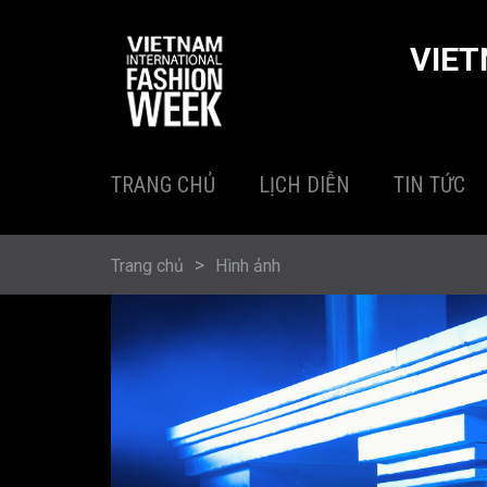
Nhảy đến nội dung
VIET
TRANG CHỦ
LỊCH DIỄN
TIN TỨC
BẠN ĐANG Ở ĐÂY
Trang chủ
Hình ảnh