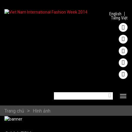
Nhảy đến nội dung
English
Tiếng Việt
Tìm kiếm
Toggle 
BIỂU MẪU TÌM
KIẾM
BẠN ĐANG Ở ĐÂY
Trang chủ
Hình ảnh