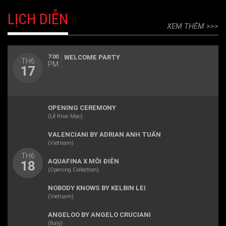
LỊCH DIỄN
XEM THÊM
7:00
WELCOME PARTY
TH6
PM
17
OPENING CEREMONY
(Lễ Khai Mạc)
VALENCIANI BY ADRIAN ANH TUẤN
(Vietnam)
TH6
AQUAFINA X MÔI ĐIÊN
18
(Opening Collection)
NOBODY KNOWS BY KELBIN LEI
(Vietnam)
ANGELOO BY ANGELO CRUCIANI
(Italy)