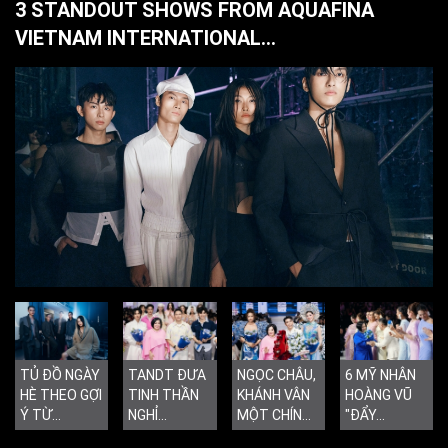
3 STANDOUT SHOWS FROM AQUAFINA
VIETNAM INTERNATIONAL...
TỦ ĐỒ NGÀY
TANDT ĐƯA
NGỌC CHÂU,
6 MỸ NHÂN
HÈ THEO GỢI
TINH THẦN
KHÁNH VÂN
HOÀNG VŨ
Ý TỪ...
NGHỈ...
MỘT CHÍN...
"ĐẨY...