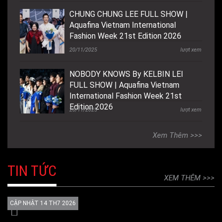
CHUNG CHUNG LEE FULL SHOW |
Aquafina Vietnam International
Fashion Week 21st Edition 2026
20/11/2025
lượt xem
NOBODY KNOWS By KELBIN LEI
FULL SHOW | Aquafina Vietnam
International Fashion Week 21st
Edition 2026
20/11/2025
lượt xem
Xem Thêm
TIN TỨC
XEM THÊM
CẬP NHẬT
14 TH7 2026