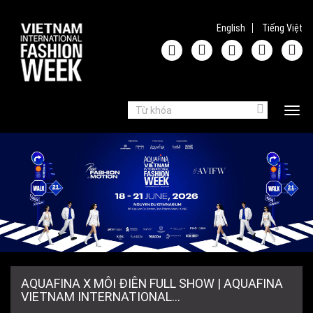
Nhảy đến nội dung
English
Tiếng Việt
BIỂU MẪU TÌM
Tìm kiếm
Togg
navi
KIẾM
AQUAFINA X MÔI ĐIÊN FULL SHOW | AQUAFINA
VIETNAM INTERNATIONAL...