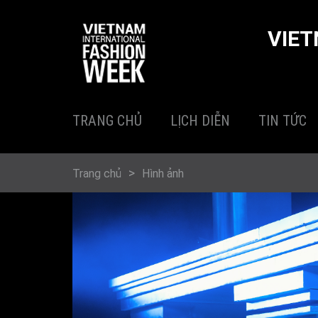
Nhảy đến nội dung
VIET
TRANG CHỦ
LỊCH DIỄN
TIN TỨC
BẠN ĐANG Ở ĐÂY
Trang chủ
Hình ảnh