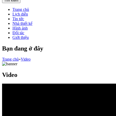
Trang chủ
Lịch diễn
Tin tức
Nhà thiết kế
Hình ảnh
Đối tác
Giới thiệu
Bạn đang ở đây
Trang chủ
»
Video
Video