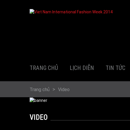
Nhảy đến nội dung
TRANG CHỦ
LỊCH DIỄN
TIN TỨC
BẠN ĐANG Ở ĐÂY
Trang chủ
Video
VIDEO