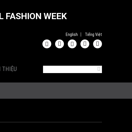
L FASHION WEEK
English
Tiếng Việt
Tìm kiếm
BIỂU MẪU TÌM
I THIỆU
KIẾM