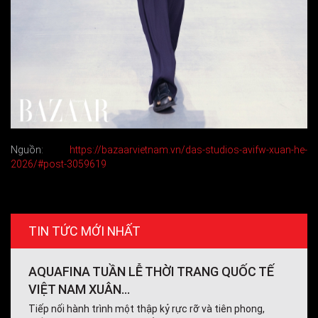
Nguồn:
https://bazaarvietnam.vn/das-studios-avifw-xuan-he-
2026/#post-3059619
TIN TỨC MỚI NHẤT
AQUAFINA TUẦN LỄ THỜI TRANG QUỐC TẾ
VIỆT NAM XUÂN...
Tiếp nối hành trình một thập kỷ rực rỡ và tiên phong,