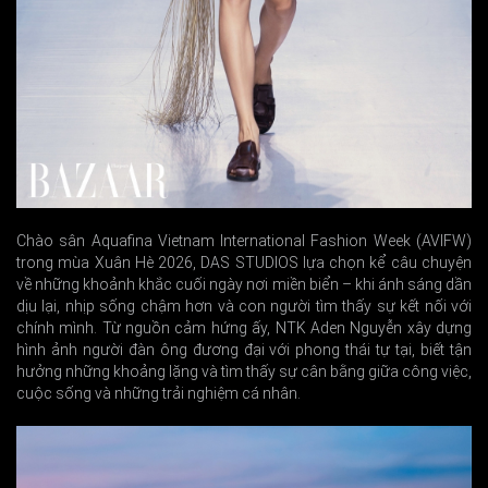
Chào sân Aquafina Vietnam International Fashion Week (AVIFW)
trong mùa Xuân Hè 2026, DAS STUDIOS lựa chọn kể câu chuyện
về những khoảnh khắc cuối ngày nơi miền biển – khi ánh sáng dần
dịu lại, nhịp sống chậm hơn và con người tìm thấy sự kết nối với
chính mình. Từ nguồn cảm hứng ấy, NTK Aden Nguyễn xây dựng
hình ảnh người đàn ông đương đại với phong thái tự tại, biết tận
hưởng những khoảng lặng và tìm thấy sự cân bằng giữa công việc,
cuộc sống và những trải nghiệm cá nhân.