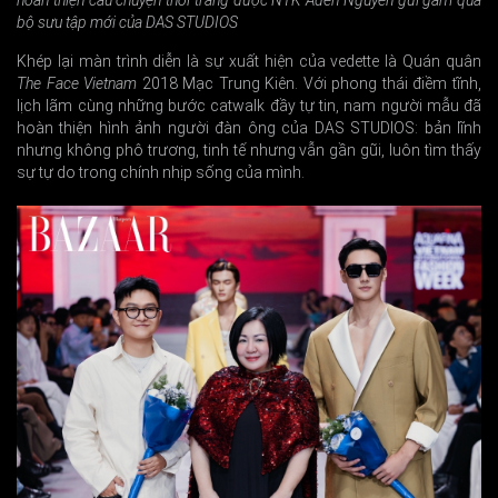
hoàn thiện câu chuyện thời trang được NTK Aden Nguyễn gửi gắm qua
bộ sưu tập mới của DAS STUDIOS
Khép lại màn trình diễn là sự xuất hiện của vedette là Quán quân
The Face Vietnam
2018 Mạc Trung Kiên. Với phong thái điềm tĩnh,
lịch lãm cùng những bước catwalk đầy tự tin, nam người mẫu đã
hoàn thiện hình ảnh người đàn ông của DAS STUDIOS: bản lĩnh
nhưng không phô trương, tinh tế nhưng vẫn gần gũi, luôn tìm thấy
sự tự do trong chính nhịp sống của mình.