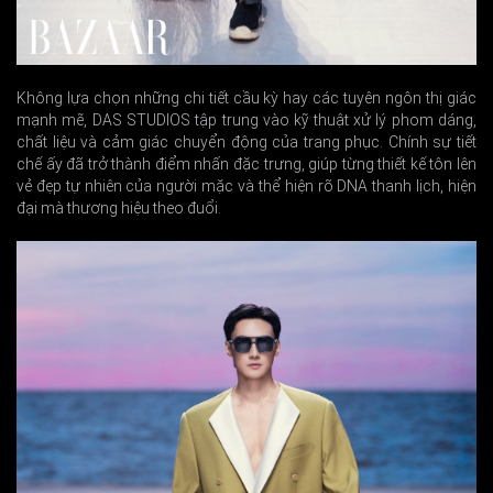
Không lựa chọn những chi tiết cầu kỳ hay các tuyên ngôn thị giác
mạnh mẽ, DAS STUDIOS tập trung vào kỹ thuật xử lý phom dáng,
chất liệu và cảm giác chuyển động của trang phục. Chính sự tiết
chế ấy đã trở thành điểm nhấn đặc trưng, giúp từng thiết kế tôn lên
vẻ đẹp tự nhiên của người mặc và thể hiện rõ DNA thanh lịch, hiện
đại mà thương hiệu theo đuổi.