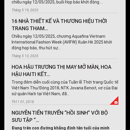
chiều ngày 12/05/2025, buổi Họp báo khởi động ...
Tháng 5 19, 2025
16 NHÀ THIẾT KẾ VÀ THƯƠNG HIỆU THỜI
TRANG THAM...
Chiều ngày 12/05/2025, chương Aquafina Vietnam
International Fashion Week (AVIFW) Xuân Hè 2025 khởi
động họp báo, thu hút sự...
Tháng 5 13, 2025
HOA HẬU TRƯƠNG THỊ MAY MỞ MÀN, HOA
HẬU HAITI KẾT...
Trong đêm diễn cuối cùng của Tuần lễ Thời trang Quốc tế
Việt Nam Thu/Đông 2018, NTK Jovana Benoit, vợ của Đại
sứ quán Haiti tại Việt Nam, đã...
Th11 01, 2018
NGUYỄN TIẾN TRUYỂN “HỒI SINH” VỚI BỘ
SƯU TẬP “...
Đang trên con đường khẳng định tên tuổi của mình