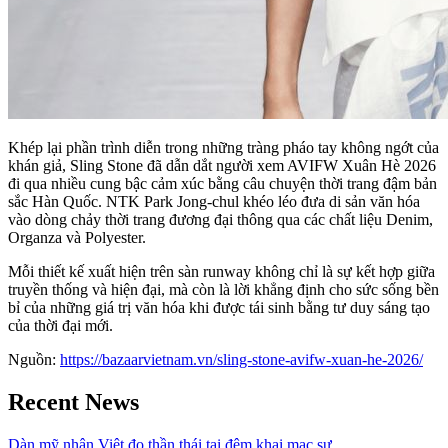
Khép lại phần trình diễn trong những tràng pháo tay không ngớt của
khán giả, Sling Stone đã dẫn dắt người xem AVIFW Xuân Hè 2026
đi qua nhiều cung bậc cảm xúc bằng câu chuyện thời trang đậm bản
sắc Hàn Quốc. NTK Park Jong-chul khéo léo đưa di sản văn hóa
vào dòng chảy thời trang đương đại thông qua các chất liệu Denim,
Organza và Polyester.
Mỗi thiết kế xuất hiện trên sàn runway không chỉ là sự kết hợp giữa
truyền thống và hiện đại, mà còn là lời khẳng định cho sức sống bền
bỉ của những giá trị văn hóa khi được tái sinh bằng tư duy sáng tạo
của thời đại mới.
Nguồn:
https://bazaarvietnam.vn/sling-stone-avifw-xuan-he-2026/
Recent News
Dàn mỹ nhân Việt đọ thần thái tại đêm khai mạc sự...