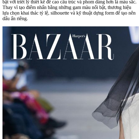
bật với triết lý thiết kế đề cao cấu trúc và phom dáng hơn là màu sắc.
Thay vì tạo điểm nhấn bằng những gam màu nổi bật, thương hiệu
lựa chọn khai thác tỷ lệ, silhouette và kỹ thuật dựng form để tạo nên
dấu ấn riêng.