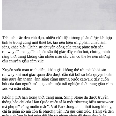
Trên nền sắc đen chủ đạo, nhiều chất liệu tương phản được kết hợp
tinh tế trong cùng một thiết kế, tạo nên hiệu ứng phản chiếu ánh
sáng khác biệt. Chính sự chuyển động của trang phục trên sàn
runway đã mang đến chiều sâu thị giác đầy cuốn hút, chứng minh
rằng thời trang không cần nhiều màu sắc vẫn có thể kể nên những
câu chuyện giàu cảm xúc.
Xuyên suốt màn trình diễn, khán giả không thể rời mắt khỏi sàn
runway khi mọi giác quan đều được dẫn dắt bởi sự hòa quyện hoàn
hảo giữa âm thanh, ánh sáng cùng những bước catwalk đầy cuốn
hút của dàn người mẫu, tạo nên một trải nghiệm thời trang giàu cảm
xúc và mãn nhãn.
Không giới hạn trong thời trang nam, Sling Stone đã được truyền
thông báo chí của Hàn Quốc miêu tả là một “thương hiệu menswear
mà phụ nữ cũng muốn mặc”. Với Park Jong-chul, thời trang không
chỉ là quần áo mà còn là phương tiện lưu giữ cảm xúc. Trắng và đen
tưởng chừng là hai màu đối lập và nhàm chán đã được ông biến