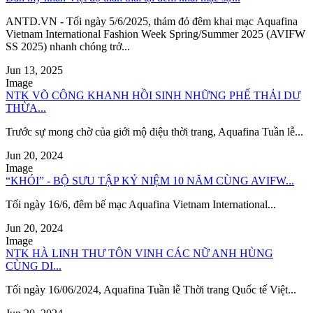
ANTD.VN - Tối ngày 5/6/2025, thảm đỏ đêm khai mạc Aquafina
Vietnam International Fashion Week Spring/Summer 2025 (AVIFW
SS 2025) nhanh chóng trở...
Jun 13, 2025
Image
NTK VÕ CÔNG KHANH HỒI SINH NHỮNG PHẾ THẢI DƯ
THỪA...
Trước sự mong chờ của giới mộ điệu thời trang, Aquafina Tuần lễ...
Jun 20, 2024
Image
​​“KHÓI” - BỘ SƯU TẬP KỶ NIỆM 10 NĂM CÙNG AVIFW...
Tối ngày 16/6, đêm bế mạc Aquafina Vietnam International...
Jun 20, 2024
Image
NTK HÀ LINH THƯ TÔN VINH CÁC NỮ ANH HÙNG
CÙNG DI...
Tối ngày 16/06/2024, Aquafina Tuần lễ Thời trang Quốc tế Việt...