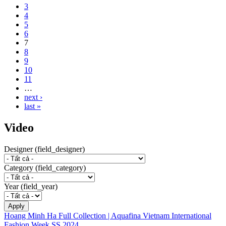
3
4
5
6
7
8
9
10
11
…
next ›
last »
Video
Designer (field_designer)
Category (field_category)
Year (field_year)
Hoang Minh Ha Full Collection | Aquafina Vietnam International
Fashion Week SS 2024