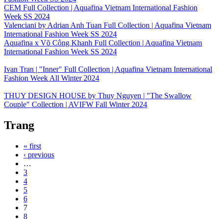
CEM Full Collection | Aquafina Vietnam International Fashion
Week SS 2024
Valenciani by Adrian Anh Tuan Full Collection | Aquafina Vietnam
International Fashion Week SS 2024
Aquafina x Võ Công Khanh Full Collection | Aquafina Vietnam
International Fashion Week SS 2024
Ivan Tran | "Inner" Full Collection | Aquafina Vietnam International
Fashion Week All Winter 2024
THUY DESIGN HOUSE by Thuy Nguyen | "The Swallow
Couple" Collection | AVIFW Fall Winter 2024
Trang
« first
‹ previous
…
3
4
5
6
7
8