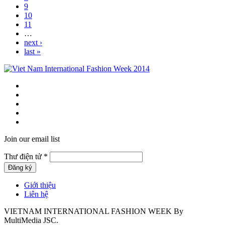
9
10
11
…
next ›
last »
Join our email list
Thư điện tử
*
Giới thiệu
Liên hệ
VIETNAM INTERNATIONAL FASHION WEEK By
MultiMedia JSC.