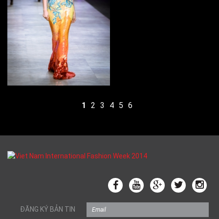
1
2
3
4
5
6
ĐĂNG KÝ BẢN TIN