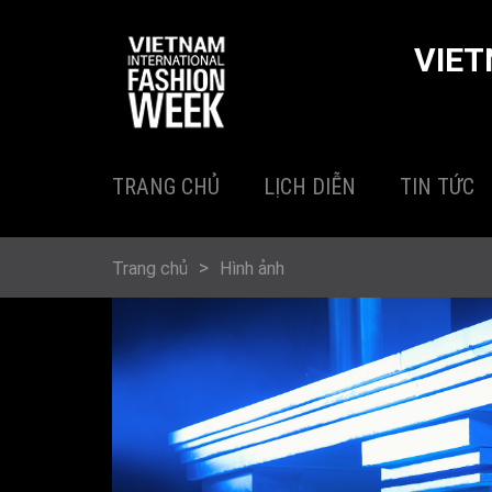
Nhảy đến nội dung
VIET
TRANG CHỦ
LỊCH DIỄN
TIN TỨC
BẠN ĐANG Ở ĐÂY
Trang chủ
Hình ảnh