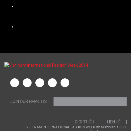
JOIN OUR EMAIL LIST
GIỚI THIỆU
LIÊN HỆ
VIETNAM INTERNATIONAL FASHION WEEK By MultiMedia JSC.