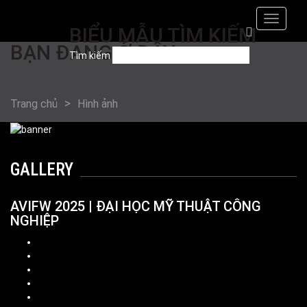
Toggle naviga
BIỂU MẪU TÌM KIẾM
BẠN ĐANG Ở ĐÂY
Tìm kiếm
Trang chủ
Hình ảnh
GALLERY
AVIFW 2025 | ĐẠI HỌC MỸ THUẬT CÔNG
NGHIỆP