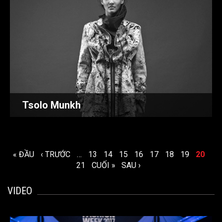
Tsolo Munkh
TRANG
« ĐẦU
‹ TRƯỚC
…
13
14
15
16
17
18
19
20
21
CUỐI »
SAU ›
VIDEO
VIFWVIFWCÁC