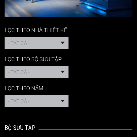
LỌC THEO NHÀ THIẾT KẾ
- TẤT CẢ -
LỌC THEO BỘ SƯU TẬP
- TẤT CẢ -
LỌC THEO NĂM
- TẤT CẢ -
BỘ SƯU TẬP